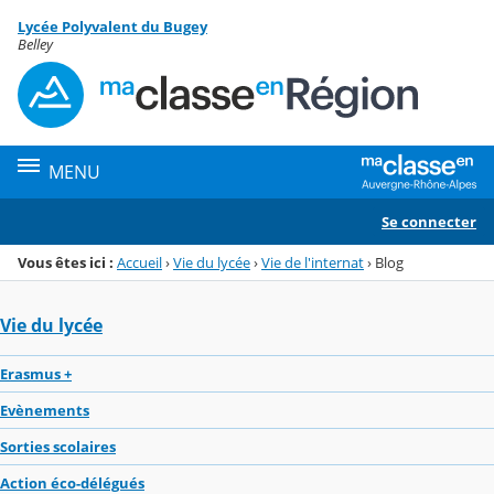
Panneau de gestion des cookies
Lycée Polyvalent du Bugey
Menu de la rubrique
Contenu
Belley
MENU
Se connecter
Vous êtes ici :
Accueil
›
Vie du lycée
›
Vie de l'internat
›
Blog
Vie du lycée
Erasmus +
Evènements
Sorties scolaires
Action éco-délégués