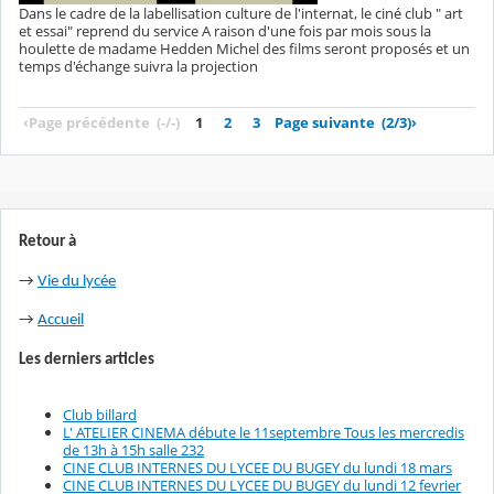
Dans le cadre de la labellisation culture de l'internat, le ciné club " art
et essai" reprend du service A raison d'une fois par mois sous la
houlette de madame Hedden Michel des films seront proposés et un
temps d'échange suivra la projection
‹
Page précédente
(-/-)
1
2
3
Page suivante
(2/3)
›
Retour à
→
Vie du lycée
→
Accueil
Les derniers articles
Club billard
L' ATELIER CINEMA débute le 11septembre Tous les mercredis
de 13h à 15h salle 232
CINE CLUB INTERNES DU LYCEE DU BUGEY du lundi 18 mars
CINE CLUB INTERNES DU LYCEE DU BUGEY du lundi 12 fevrier