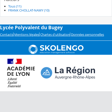
Tous (11)
FRANK CHOLLAT-NAMY (10)
Lycée Polyvalent du Bugey
Contacts
Mentions légales
Chartes d'utilisation
Données personnelles