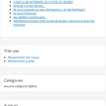
CINE CLUB INTERNES DU LYCEE DU BUGEY
le local y'a rien de tel....
Et si on prenait un peu de hauteur...et de fraîcheur?
la vie à l'internat
les ateliers continuent...
Résidence groupe nuits lycée du bugey rencontre avec les
internes
Trier par
Récemment mis à jour
Récemment publié
Catégories
Aucune catégorie définie
Auteurs