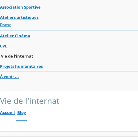
Association Sportive
Ateliers artistiques
Danse
Atelier Cinéma
CVL
Vie de l'internat
Projets humanitaires
À venir ...
Vie de l'internat
Accueil
Blog