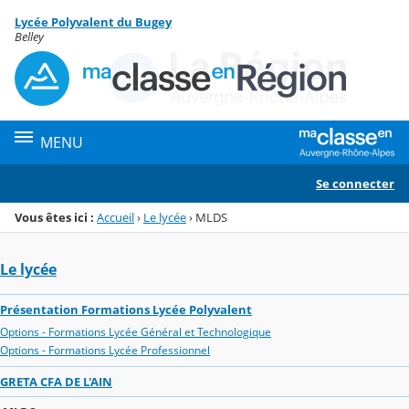
Panneau de gestion des cookies
Lycée Polyvalent du Bugey
Menu de la rubrique
Contenu
Belley
MENU
Se connecter
Vous êtes ici :
Accueil
›
Le lycée
›
MLDS
Le lycée
Présentation Formations Lycée Polyvalent
Options - Formations Lycée Général et Technologique
Options - Formations Lycée Professionnel
GRETA CFA DE L'AIN