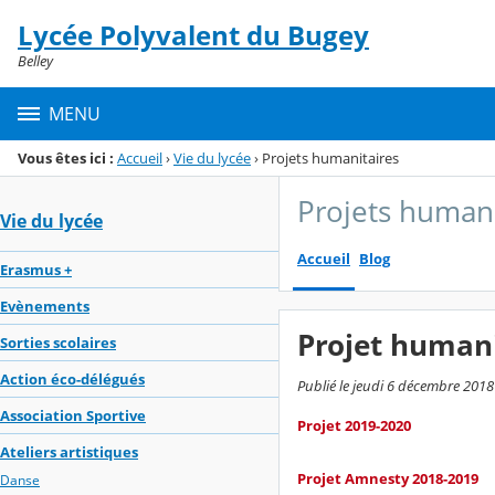
Panneau de gestion des cookies
Lycée Polyvalent du Bugey
Menu de la rubrique
Contenu
Belley
MENU
Vous êtes ici :
Accueil
›
Vie du lycée
›
Projets humanitaires
Projets humani
Vie du lycée
Accueil
Blog
Erasmus +
Evènements
Projet humani
Sorties scolaires
Action éco-délégués
Publié le jeudi 6 décembre 2018
Association Sportive
Projet 2019-2020
Ateliers artistiques
Projet Amnesty 2018-2019
Danse