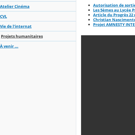
Autorisation de sorti
Atelier Cinéma
Les 5èmes au Lycée P
Article du Progrès 22
CVL
Christian Nascimento
Projet AMNESTY INT
Vie de l'internat
Projets humanitaires
À venir ...