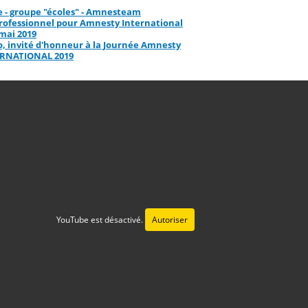
e - groupe "écoles" - Amnesteam
rofessionnel pour Amnesty International
 mai 2019
, invité d'honneur à la Journée Amnesty
ERNATIONAL 2019
YouTube est désactivé.
Autoriser