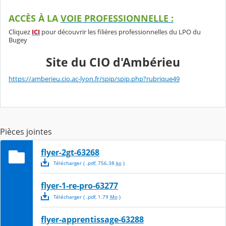
ACCÈS À LA
VOIE PROFESSIONNELLE :
Cliquez
ICI
pour découvrir les filières professionnelles du LPO du
Bugey
Site du CIO d'Ambérieu
https://amberieu.cio.ac-lyon.fr/spip/spip.php?rubrique49
Pièces jointes
flyer-2gt-63268
Télécharger
( .
pdf
,
756.38
ko
)
flyer-1-re-pro-63277
Télécharger
( .
pdf
,
1.79
Mo
)
flyer-apprentissage-63288