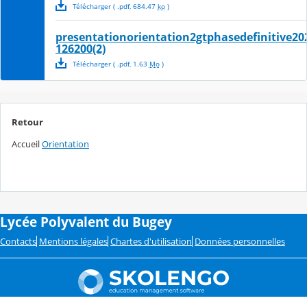
Télécharger
( .
pdf
,
684.47
ko
)
presentationorientation2gtphasedefinitive20
126200(2)
Télécharger
( .
pdf
,
1.63
Mo
)
Retour
Accueil
Orientation
Lycée Polyvalent du Bugey
Contacts
Mentions légales
Chartes d'utilisation
Données personnelles