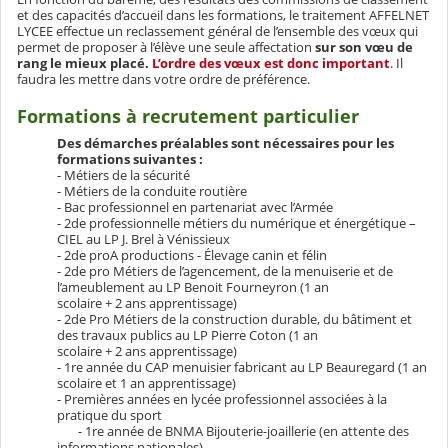
et des capacités d’accueil dans les formations, le traitement AFFELNET
LYCEE effectue un reclassement général de l’ensemble des vœux qui
permet de proposer à l’élève une seule affectation
sur son vœu de
rang le mieux placé.
L’ordre des vœux est donc important
. Il
faudra les mettre dans votre ordre de préférence.
Formations à recrutement particulier
Des démarches préalables sont nécessaires pour les
formations suivantes :
- Métiers de la sécurité
- Métiers de la conduite routière
- Bac professionnel en partenariat avec l’Armée
- 2de professionnelle métiers du numérique et énergétique –
CIEL au LP J. Brel à Vénissieux
- 2de proA productions - Élevage canin et félin
- 2de pro Métiers de l’agencement, de la menuiserie et de
l’ameublement au LP Benoit Fourneyron (1 an
scolaire + 2 ans apprentissage)
- 2de Pro Métiers de la construction durable, du bâtiment et
des travaux publics au LP Pierre Coton (1 an
scolaire + 2 ans apprentissage)
- 1re année du CAP menuisier fabricant au LP Beauregard (1 an
scolaire et 1 an apprentissage)
- Premières années en lycée professionnel associées à la
pratique du sport
- 1re année de BNMA Bijouterie-joaillerie (en attente des
informations nationales)