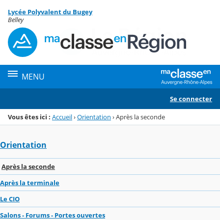
Panneau de gestion des cookies
Lycée Polyvalent du Bugey
Menu de la rubrique
Contenu
Belley
MENU
Se connecter
Vous êtes ici :
Accueil
›
Orientation
›
Après la seconde
Orientation
Après la seconde
Après la terminale
Le CIO
Salons - Forums - Portes ouvertes