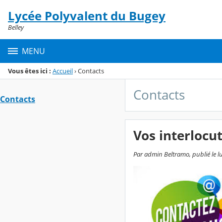
Panneau de gestion des cookies
Lycée Polyvalent du Bugey
Menu de la rubrique
Contenu
Belley
MENU
Vous êtes ici :
Accueil
›
Contacts
Contacts
Contacts
Vos interlocu
Par admin Beltramo, publié le l