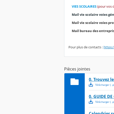
VIES SCOLAIRES
(pour vos 
Mail vie scolaire voies gé
Mail vie scolaire voies pro
Mail bureau des entrepri
Pour plus de contacts :
https:
Pièces jointes
0. Trouvez l
Télécharger
( .
p
0. GUIDE DE
Télécharger
( .
p
Calendrier s