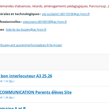
demandes d'absences, retards, aménagements pédagogiques, Parcoursup...)
nérales et technologiques :
vie-scolaire1.0011010t@ac-lyon.fr
fessionnelles :
viescopro.0010010f@ac-lyon.fr
ses
:
bde-lp-du-bugey@ac-lyon.fr
//bugey.ent.auvergnerhonealpes.fr/le-lycee/
e bon interlocuteur A3 25.26
df
,
1.02
Mo
)
 COMMUNICATION Parents élèves Site
df
,
1.46
Mo
)
emaine A et B