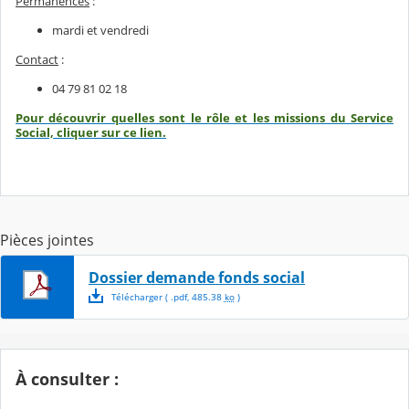
Permanences
:
mardi et vendredi
Contact
:
04 79 81 02 18
Pour découvrir quelles sont le rôle et les missions du Service
Social, cliquer sur ce lien.
Pièces jointes
Dossier demande fonds social
Télécharger
( .
pdf
,
485.38
ko
)
À consulter
: