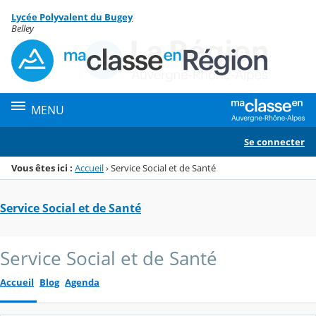
Panneau de gestion des cookies
Lycée Polyvalent du Bugey
Menu de la rubrique
Contenu
Belley
MENU
Se connecter
Vous êtes ici :
Accueil
›
Service Social et de Santé
Service Social et de Santé
Service Social et de Santé
Accueil
Blog
Agenda