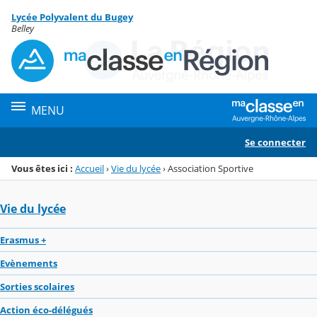
Panneau de gestion des cookies
Lycée Polyvalent du Bugey
Menu de la rubrique
Contenu
Belley
MENU
Se connecter
Vous êtes ici :
Accueil
›
Vie du lycée
›
Association Sportive
Vie du lycée
Erasmus +
Evènements
Sorties scolaires
Action éco-délégués