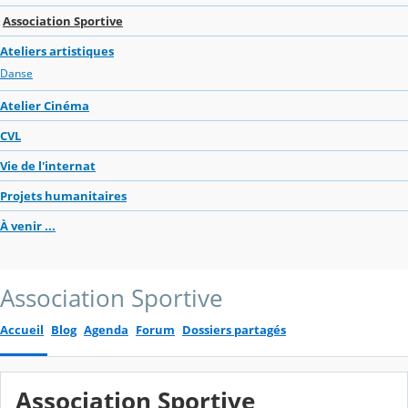
Association Sportive
Ateliers artistiques
Danse
Atelier Cinéma
CVL
Vie de l'internat
Projets humanitaires
À venir ...
Association Sportive
Accueil
Blog
Agenda
Forum
Dossiers partagés
Association Sportive