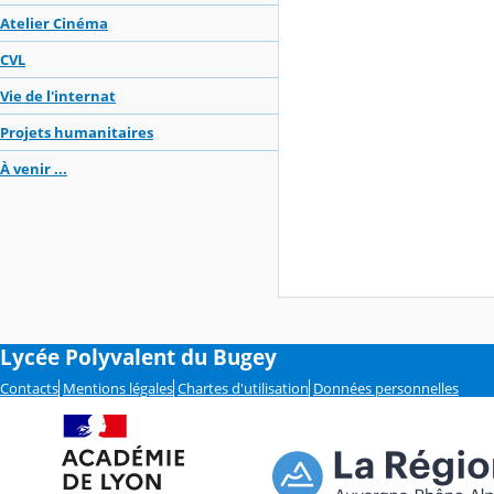
Atelier Cinéma
CVL
Vie de l'internat
Projets humanitaires
À venir ...
Lycée Polyvalent du Bugey
Contacts
Mentions légales
Chartes d'utilisation
Données personnelles