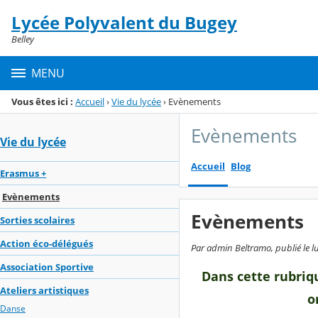
Panneau de gestion des cookies
Lycée Polyvalent du Bugey
Menu de la rubrique
Contenu
Belley
MENU
Vous êtes ici :
Accueil
›
Vie du lycée
›
Evènements
Evènements
Vie du lycée
Accueil
Blog
Erasmus +
Evènements
Evènements
Sorties scolaires
Action éco-délégués
Par admin Beltramo, publié le l
Association Sportive
Dans cette rubriq
Ateliers artistiques
o
Danse