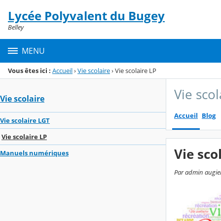
Panneau de gestion des cookies
Lycée Polyvalent du Bugey
Menu de la rubrique
Contenu
Belley
MENU
Vous êtes ici :
Accueil
›
Vie scolaire
›
Vie scolaire LP
Vie scol
Vie scolaire
Accueil
Blog
Vie scolaire LGT
Vie scolaire LP
Vie sc
Manuels numériques
Par admin augier