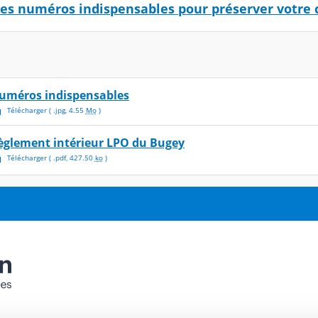
 des numéros indispensables pour préserver votre 
uméros indispensables
Télécharger
( .
jpg
,
4.55
Mo
)
èglement intérieur LPO du Bugey
Télécharger
( .
pdf
,
427.50
ko
)