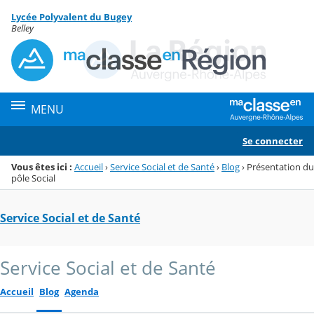
Panneau de gestion des cookies
Lycée Polyvalent du Bugey
Menu de la rubrique
Contenu
Belley
MENU
Se connecter
Vous êtes ici :
Accueil
›
Service Social et de Santé
›
Blog
›
Présentation du
pôle Social
Service Social et de Santé
Service Social et de Santé
Accueil
Blog
Agenda