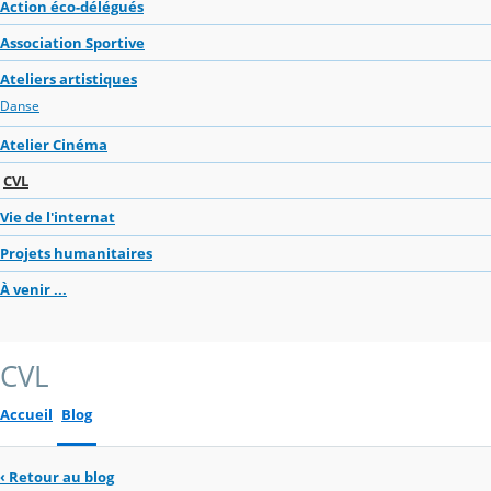
Action éco-délégués
Association Sportive
Ateliers artistiques
Danse
Atelier Cinéma
CVL
Vie de l'internat
Projets humanitaires
À venir ...
CVL
Accueil
Blog
‹
Retour au blog