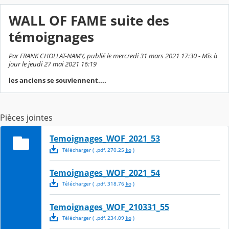
WALL OF FAME suite des
témoignages
Par FRANK CHOLLAT-NAMY, publié le mercredi 31 mars 2021 17:30 - Mis à
jour le jeudi 27 mai 2021 16:19
les anciens se souviennent....
Pièces jointes
Temoignages_WOF_2021_53
Télécharger
( .
pdf
,
270.25
ko
)
Temoignages_WOF_2021_54
Télécharger
( .
pdf
,
318.76
ko
)
Temoignages_WOF_210331_55
Télécharger
( .
pdf
,
234.09
ko
)