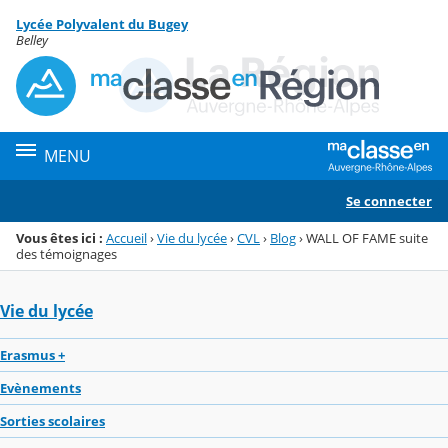
Panneau de gestion des cookies
Lycée Polyvalent du Bugey
Menu de la rubrique
Contenu
Belley
MENU
Se connecter
Vous êtes ici :
Accueil
›
Vie du lycée
›
CVL
›
Blog
›
WALL OF FAME suite
des témoignages
Vie du lycée
Erasmus +
Evènements
Sorties scolaires