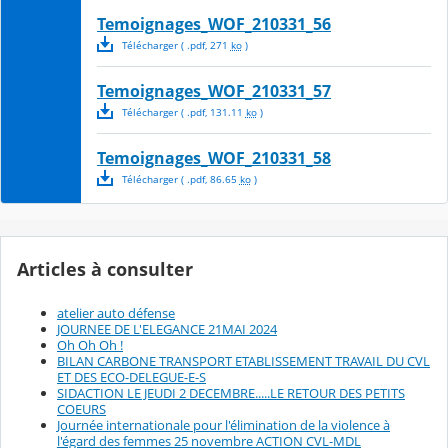
Temoignages_WOF_210331_56
Télécharger
( .
pdf
,
271
ko
)
Temoignages_WOF_210331_57
Télécharger
( .
pdf
,
131.11
ko
)
Temoignages_WOF_210331_58
Télécharger
( .
pdf
,
86.65
ko
)
Articles à consulter
atelier auto défense
JOURNEE DE L'ELEGANCE 21MAI 2024
Oh Oh Oh !
BILAN CARBONE TRANSPORT ETABLISSEMENT TRAVAIL DU CVL
ET DES ECO-DELEGUE-E-S
SIDACTION LE JEUDI 2 DECEMBRE.....LE RETOUR DES PETITS
COEURS
Journée internationale pour l'élimination de la violence à
l'égard des femmes 25 novembre ACTION CVL-MDL