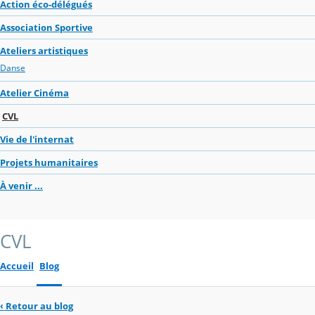
Action éco-délégués
Association Sportive
Ateliers artistiques
Danse
Atelier Cinéma
CVL
Vie de l'internat
Projets humanitaires
À venir ...
CVL
Accueil
Blog
‹
Retour au blog