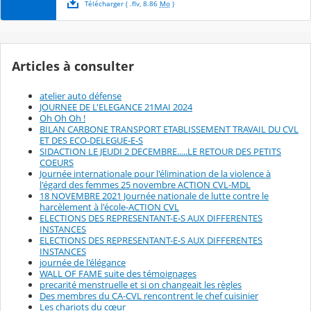
Télécharger
( .
flv
,
8.86
Mo
)
Articles à consulter
atelier auto défense
JOURNEE DE L'ELEGANCE 21MAI 2024
Oh Oh Oh !
BILAN CARBONE TRANSPORT ETABLISSEMENT TRAVAIL DU CVL
ET DES ECO-DELEGUE-E-S
SIDACTION LE JEUDI 2 DECEMBRE.....LE RETOUR DES PETITS
COEURS
Journée internationale pour l'élimination de la violence à
l'égard des femmes 25 novembre ACTION CVL-MDL
18 NOVEMBRE 2021 Journée nationale de lutte contre le
harcèlement à l'école-ACTION CVL
ELECTIONS DES REPRESENTANT-E-S AUX DIFFERENTES
INSTANCES
ELECTIONS DES REPRESENTANT-E-S AUX DIFFERENTES
INSTANCES
journée de l'élégance
WALL OF FAME suite des témoignages
precarité menstruelle et si on changeait les règles
Des membres du CA-CVL rencontrent le chef cuisinier
Les chariots du cœur