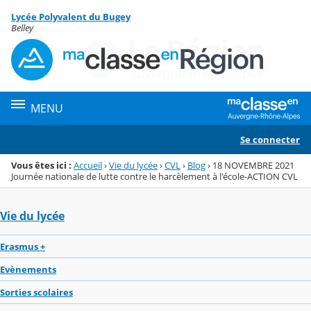
Panneau de gestion des cookies
Lycée Polyvalent du Bugey
Menu de la rubrique
Contenu
Belley
MENU
Se connecter
Vous êtes ici :
Accueil
›
Vie du lycée
›
CVL
›
Blog
›
18 NOVEMBRE 2021
Journée nationale de lutte contre le harcèlement à l'école-ACTION CVL
Vie du lycée
Erasmus +
Evènements
Sorties scolaires