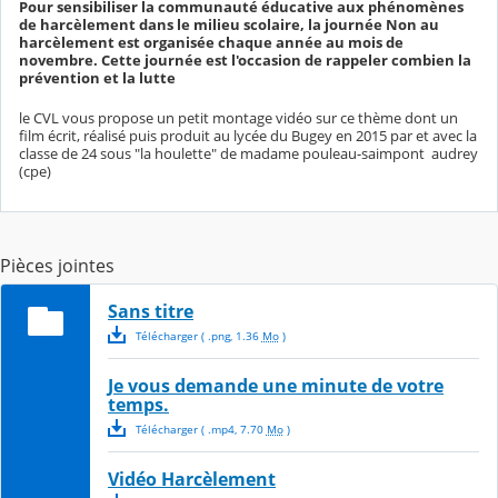
Pour sensibiliser la communauté éducative aux phénomènes
de harcèlement dans le milieu scolaire, la journée Non au
harcèlement est organisée chaque année au mois de
novembre. Cette journée est l'occasion de rappeler combien la
prévention et la lutte
le CVL vous propose un petit montage vidéo sur ce thème dont un
film écrit, réalisé puis produit au lycée du Bugey en 2015 par et avec la
classe de 24 sous "la houlette" de madame pouleau-saimpont audrey
(cpe)
Pièces jointes
Sans titre
Télécharger
( .
png
,
1.36
Mo
)
Je vous demande une minute de votre
temps.
Télécharger
( .
mp4
,
7.70
Mo
)
Vidéo Harcèlement