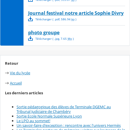
Journal festival notre article Sophie Divry
Télécharger
( .
pdf
,
586.94
ko
)
photo groupe
Télécharger
( .
jpg
,
7.65
Mo
)
Retour
Vie du lycée
→
Accueil
→
Les derniers articles
Sortie pédagogique des élèves de Terminale DGEMC au
Tribunal Judiciaire de Chambéry
Sortie Ecole Normale Supérieure Lyon
Le LPO au sommet!
Un savoir-faire d'exception : rencontre avec l'univers Hermès