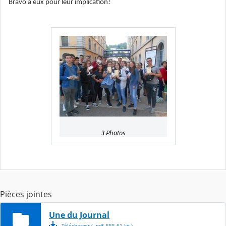
Bravo à eux pour leur implication!
3 Photos
Pièces jointes
Une du Journal
Télécharger
( .
pdf
,
555.61
ko
)