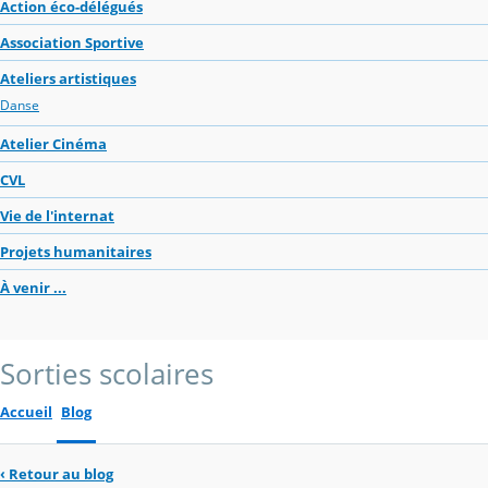
Action éco-délégués
Association Sportive
Ateliers artistiques
Danse
Atelier Cinéma
CVL
Vie de l'internat
Projets humanitaires
À venir ...
Sorties scolaires
Accueil
Blog
‹
Retour au blog