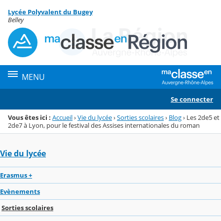
Panneau de gestion des cookies
Lycée Polyvalent du Bugey
Menu de la rubrique
Contenu
Belley
MENU
Se connecter
Vous êtes ici :
Accueil
›
Vie du lycée
›
Sorties scolaires
›
Blog
›
Les 2de5 et
2de7 à Lyon, pour le festival des Assises internationales du roman
Vie du lycée
Erasmus +
Evènements
Sorties scolaires