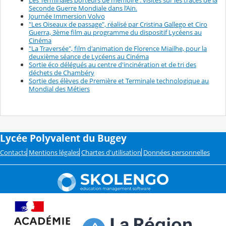
Les Terminales porteurs de mémoire : visites sur les traces de la
Seconde Guerre Mondiale dans l’Ain.
Journée Immersion Volvo
"Les Oiseaux de passage", réalisé par Cristina Gallego et Ciro
Guerra, 3ème film au programme du dispositif Lycéens au
Cinéma
"La Traversée", film d'animation de Florence Miailhe, pour la
deuxième séance de Lycéens au Cinéma
Sortie éco délégués au centre d'incinération et de tri des
déchets de Chambéry
Sortie des élèves de Première et Terminale technologique au
Mondial des Métiers
Lycée Polyvalent du Bugey
Contacts
Mentions légales
Chartes d'utilisation
Données personnelles