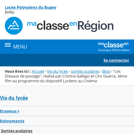
Panneau de gestion des cookies
Lycée Polyvalent du Bugey
Menu de la rubrique
Contenu
Belley
MENU
Se connecter
Vous êtes ici :
Accueil
›
Vie du lycée
›
Sorties scolaires
›
Blog
›
"Les
Oiseaux de passage", réalisé par Cristina Gallego et Ciro Guerra, 3ème
film au programme du dispositif Lycéens au Cinéma
Vie du lycée
Erasmus +
Evènements
Sorties scolaires