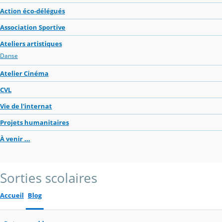
Action éco-délégués
Association Sportive
Ateliers artistiques
Danse
Atelier Cinéma
CVL
Vie de l'internat
Projets humanitaires
À venir ...
Sorties scolaires
Accueil
Blog