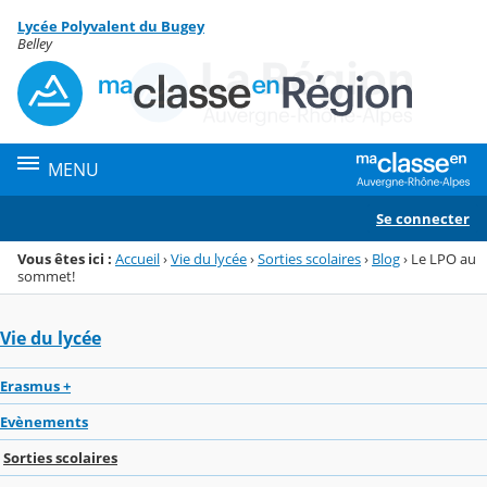
Panneau de gestion des cookies
Lycée Polyvalent du Bugey
Menu de la rubrique
Contenu
Belley
MENU
Se connecter
Vous êtes ici :
Accueil
›
Vie du lycée
›
Sorties scolaires
›
Blog
›
Le LPO au
sommet!
Vie du lycée
Erasmus +
Evènements
Sorties scolaires