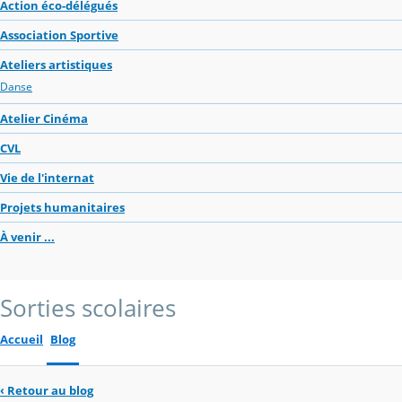
Action éco-délégués
Association Sportive
Ateliers artistiques
Danse
Atelier Cinéma
CVL
Vie de l'internat
Projets humanitaires
À venir ...
Sorties scolaires
Accueil
Blog
‹
Retour au blog