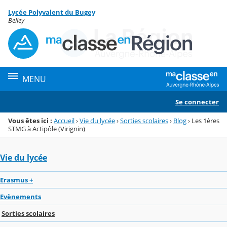
Panneau de gestion des cookies
Lycée Polyvalent du Bugey
Menu de la rubrique
Contenu
Belley
MENU
Se connecter
Vous êtes ici :
Accueil
›
Vie du lycée
›
Sorties scolaires
›
Blog
›
Les 1ères
STMG à Actipôle (Virignin)
Vie du lycée
Erasmus +
Evènements
Sorties scolaires