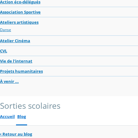
Action éco-délégués
Association Sportive
Ateliers artistiques
Danse
Atelier Cinéma
CVL
Vie de l'internat
Projets humanitaires
À venir ...
Sorties scolaires
Accueil
Blog
‹
Retour au blog