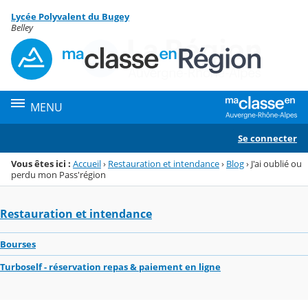
Panneau de gestion des cookies
Lycée Polyvalent du Bugey
Menu de la rubrique
Contenu
Belley
MENU
Se connecter
Vous êtes ici :
Accueil
›
Restauration et intendance
›
Blog
›
J'ai oublié ou
perdu mon Pass'région
Restauration et intendance
Bourses
Turboself - réservation repas & paiement en ligne