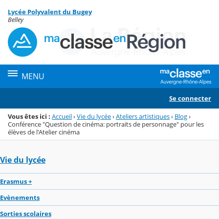
Panneau de gestion des cookies
Lycée Polyvalent du Bugey
Menu de la rubrique
Contenu
Belley
MENU
Se connecter
Vous êtes ici :
Accueil
›
Vie du lycée
›
Ateliers artistiques
›
Blog
›
Conférence "Question de cinéma: portraits de personnage" pour les
élèves de l'Atelier cinéma
Vie du lycée
Erasmus +
Evènements
Sorties scolaires