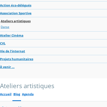
Action éco-délégués
Association Sportive
Ateliers artistiques
Danse
Atelier Cinéma
CVL
Vie de l'internat
Projets humanitaires
À venir ...
Ateliers artistiques
Accueil
Blog
Agenda