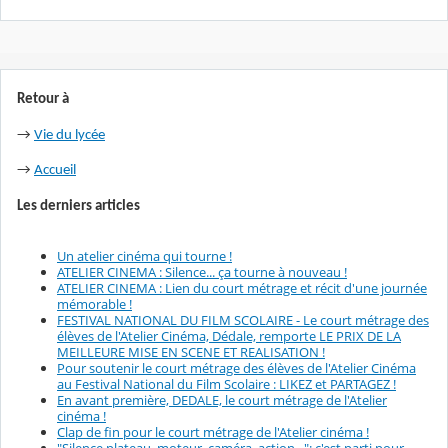
Retour à
→
Vie du lycée
→
Accueil
Les derniers articles
Un atelier cinéma qui tourne !
ATELIER CINEMA : Silence... ça tourne à nouveau !
ATELIER CINEMA : Lien du court métrage et récit d'une journée
mémorable !
FESTIVAL NATIONAL DU FILM SCOLAIRE - Le court métrage des
élèves de l'Atelier Cinéma, Dédale, remporte LE PRIX DE LA
MEILLEURE MISE EN SCENE ET REALISATION !
Pour soutenir le court métrage des élèves de l'Atelier Cinéma
au Festival National du Film Scolaire : LIKEZ et PARTAGEZ !
En avant première, DEDALE, le court métrage de l'Atelier
cinéma !
Clap de fin pour le court métrage de l'Atelier cinéma !