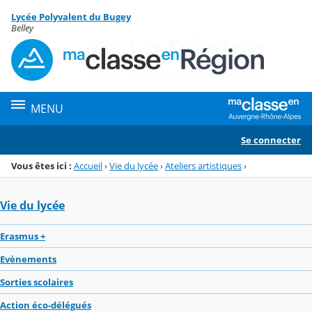
Panneau de gestion des cookies
Lycée Polyvalent du Bugey
Menu de la rubrique
Contenu
Belley
MENU
Se connecter
Vous êtes ici :
Accueil
›
Vie du lycée
›
Ateliers artistiques
›
Vie du lycée
Erasmus +
Evènements
Sorties scolaires
Action éco-délégués