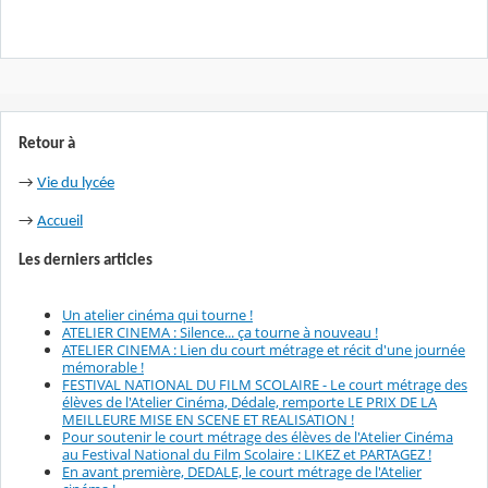
Retour à
→
Vie du lycée
→
Accueil
Les derniers articles
Un atelier cinéma qui tourne !
ATELIER CINEMA : Silence... ça tourne à nouveau !
ATELIER CINEMA : Lien du court métrage et récit d'une journée
mémorable !
FESTIVAL NATIONAL DU FILM SCOLAIRE - Le court métrage des
élèves de l'Atelier Cinéma, Dédale, remporte LE PRIX DE LA
MEILLEURE MISE EN SCENE ET REALISATION !
Pour soutenir le court métrage des élèves de l'Atelier Cinéma
au Festival National du Film Scolaire : LIKEZ et PARTAGEZ !
En avant première, DEDALE, le court métrage de l'Atelier